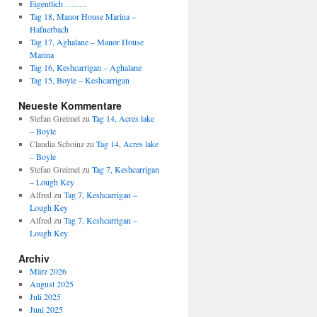
Eigentlich ……..
Tag 18, Manor House Marina –
Hafnerbach
Tag 17, Aghalane – Manor House
Marina
Tag 16, Keshcarrigan – Aghalane
Tag 15, Boyle – Keshcarrigan
Neueste Kommentare
Stefan Greimel
zu
Tag 14, Acres lake
– Boyle
Claudia Schoinz
zu
Tag 14, Acres lake
– Boyle
Stefan Greimel
zu
Tag 7, Keshcarrigan
– Lough Key
Alfred
zu
Tag 7, Keshcarrigan –
Lough Key
Alfred
zu
Tag 7, Keshcarrigan –
Lough Key
Archiv
März 2026
August 2025
Juli 2025
Juni 2025