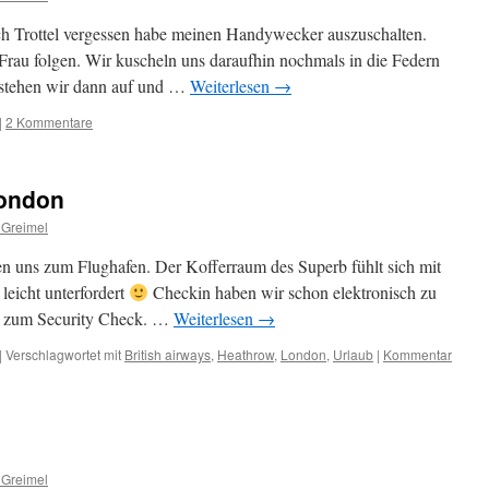
ich Trottel vergessen habe meinen Handywecker auszuschalten.
rau folgen. Wir kuscheln uns daraufhin nochmals in die Federn
 stehen wir dann auf und …
Weiterlesen
→
|
2 Kommentare
London
 Greimel
en uns zum Flughafen. Der Kofferraum des Superb fühlt sich mit
leicht unterfordert
Checkin haben wir schon elektronisch zu
kt zum Security Check. …
Weiterlesen
→
|
Verschlagwortet mit
British airways
,
Heathrow
,
London
,
Urlaub
|
Kommentar
 Greimel