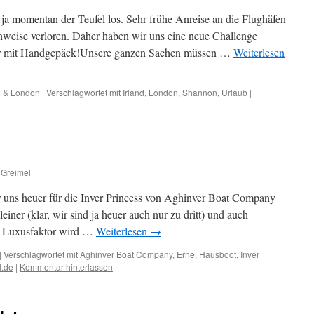
 ja momentan der Teufel los. Sehr frühe Anreise an die Flughäfen
nweise verloren. Daher haben wir uns eine neue Challenge
ur mit Handgepäck!Unsere ganzen Sachen müssen …
Weiterlesen
2 & London
|
Verschlagwortet mit
Irland
,
London
,
Shannon
,
Urlaub
|
 Greimel
r uns heuer für die Inver Princess von Aghinver Boat Company
einer (klar, wir sind ja heuer auch nur zu dritt) und auch
Der Luxusfaktor wird …
Weiterlesen
→
|
Verschlagwortet mit
Aghinver Boat Company
,
Erne
,
Hausboot
,
Inver
l.de
|
Kommentar hinterlassen