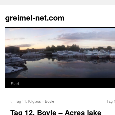
Zum
Inhalt
greimel-net.com
springen
Start
←
Tag 11, Kilglass – Boyle
Tag 
Tag 12, Boyle – Acres lake