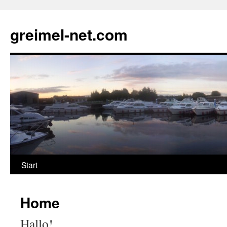
Zum
Inhalt
greimel-net.com
springen
Start
Home
Hallo!